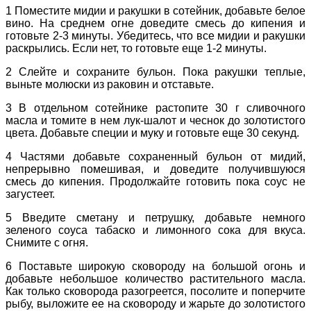
1
Поместите мидии и ракушки в сотейник, добавьте белое
вино. На среднем огне доведите смесь до кипения и
готовьте 2-3 минуты. Убедитесь, что все мидии и ракушки
раскрылись. Если нет, то готовьте еще 1-2 минуты.
2
Слейте и сохраните бульон. Пока ракушки теплые,
выньте молюски из раковин и отставьте.
3
В отдельном сотейнике растопите 30 г сливочного
масла и томите в нем лук-шалот и чеснок до золотистого
цвета. Добавьте специи и муку и готовьте еще 30 секунд.
4
Частями добавьте сохраненный бульон от мидий,
непрерывно помешивая, и доведите получившуюся
смесь до кипения. Продолжайте готовить пока соус не
загустеет.
5
Введите сметану и петрушку, добавьте немного
зеленого соуса табаско и лимонного сока для вкуса.
Снимите с огня.
6
Поставьте широкую сковороду на большой огонь и
добавьте небольшое количество растительного масла.
Как только сковорода разогреется, посолите и поперчите
рыбу, выложите ее на сковороду и жарьте до золотистого