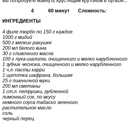
вы попробуете макнуть хрустящим крутоном в бульон...
4
60 минут Сложность:
ИНГРЕДИЕНТЫ
4 филе тюрбо по 150 г каждое
1000 г мидий
500 г мелких ракушек
200 мл белого вина
30 г сливочного масла
100 г лука-шалота, очищенного и мелко нарубленного
1 зубчик чеснока, очищенного и мелко нарубленного
1 ч.л. пасты карри
1 щепотка шафрана, большая
25 г пшеничной муки
200 мл сметаны
1 ст.л. петрушки, рубленной
лимонный сок, по вкусу
немного соуса табаско зеленого
растительное масло
соль
черный перец